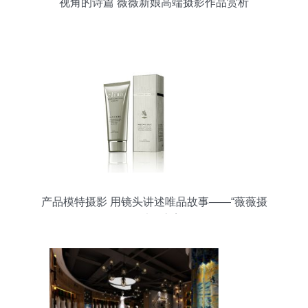
视角的诗篇 薇薇新娘高端摄影作品赏析
产品模特摄影 用镜头讲述唯品故事——“薇薇摄
影”独到之美