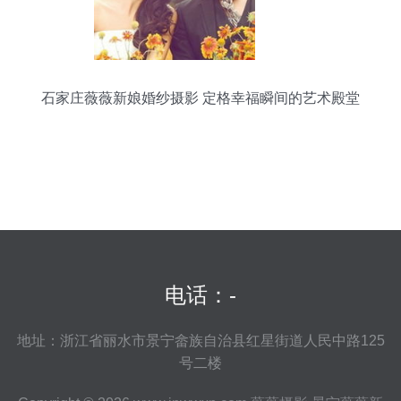
石家庄薇薇新娘婚纱摄影 定格幸福瞬间的艺术殿堂
电话：-
地址：浙江省丽水市景宁畲族自治县红星街道人民中路125
号二楼