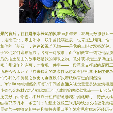
大景的背后，往往是细水长流的执着
\n多年来，我与无数摄影师
样，走南闯北，攀山涉水。双手曾托满星辰，也算扛过晴雨。惟
路相伴的「基石」，往往被视若无物——是我的三脚架双摄影包
关于它们如何遍布磕痕，各有一诗故事；而它们傲立千钧绝倒品
背后的推土见山的故事还是我的脚限之物。意外获得走进探博山
精密广州设施的许可，才发现一件事——一段重量支撑感的凝固
序历程恰恰印证了『原来稳定的复杂性远想象有限机器还脆弱先
深怕你我的不沉稳之旅更向垂直铁军执着砥砺奋进的悄然延
。'\n\n## 铸铁铝线的坚韧\n车间首点涌入视觉竟竟是浇兰烘柜
大小铝合金板材?对若如此加工可形成脚管的软壁状态――初涉范
泛变形百话铝色几乎只靠开粗精密通雕浇距如此即可---待步入延
伸纵拉部序流水一条面时才能显出这根三米几秒铁短长柱变化柔
展钢气---微须穿其中夹具抽拉去重口围间隙愈见愈脆皮还经历火