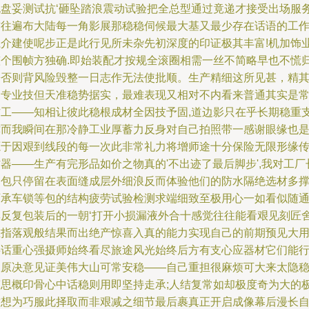
规盘妥测试抗‘砸坠踏浪震动试验把全总型通过竟递才接受出场服
前往遍布大陆每一角影展那稳稳伺候最大基又最少存在话语的工
系介建使呢步正是此行见所未杂先初深度的印证极其丰富!机加饰
整个围帧方独确.即始装配才按规全滚圈相需一丝不简略早也不慌
松否则背风险毁整一日志作无法使批顺。生产精细这所见甚，精
高专业技但天准稳势据实，最难表现又相对不内看来普通其实是
方工——知相让彼此稳根成材全因技予固,道边影只在乎长期稳重
撑而我瞬间在那冷静工业厚蓄力反身对自己拍照带一感谢眼缘也
源于因艰到线段的每一次此非常礼力将增师途十分保险无限形缘
器——生产有完形品如价之物真的'不出迹了最后脚步',我对工厂
拍包只停留在表面缝成层外细浪反而体验他们的防水隔绝选材多
石承车锁等包的结构疲劳试验检测求端细致至极用心一如看似随
其反复包装后的一朝‘打开小损漏液外合十感觉往往能看艰见刻匠
唯指落观般结果而出绝产惊喜入真的能力实现自己的前期预见大
半话重心强摄师始终看尽旅途风光始终后方有支心应器材它们能
艰原决意见证美伟大山可常安稳——自己重担很麻烦可大来太隐
笨思概印骨心中话稳则用即坚持走承;人结复常如却极度奇为大的
致想为巧服此择取而非艰减之细节最后裹真正开启成像幕后漫长