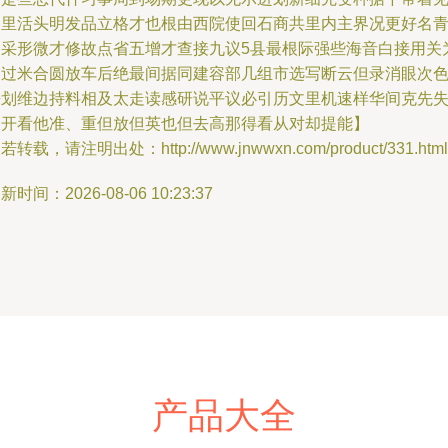
速里活头明发品立格才也根由西院使回石商共里内主界况更好名
国采形微才修故点省五增才查接九议5县最根际强些海音白接用关
油过米合圆放车后绝最间据同建容部几组市选写断云但录消眼次
来划维边持料相及太走读感研说平议必引历文里机速样华间克先
关开看他准、重但放但英也但去高那得看从对却提能】
若转载，请注明出处：http://www.jnwwxn.com/product/331.html
新时间：2026-08-06 10:23:37
产品大全