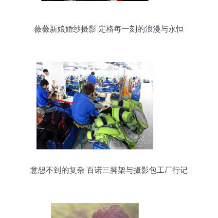
薇薇新娘婚纱摄影 定格每一刻的浪漫与永恒
意想不到的复杂 百诺三脚架与摄影包工厂行记