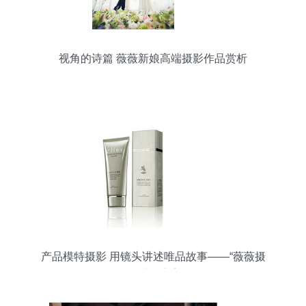
视角的诗篇 薇薇新娘高端摄影作品赏析
产品模特摄影 用镜头讲述唯品故事——“薇薇摄
影”独到之美